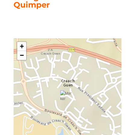
Quimper
72 boulevard Creac’h Gwen
29000 Quimper
+
−