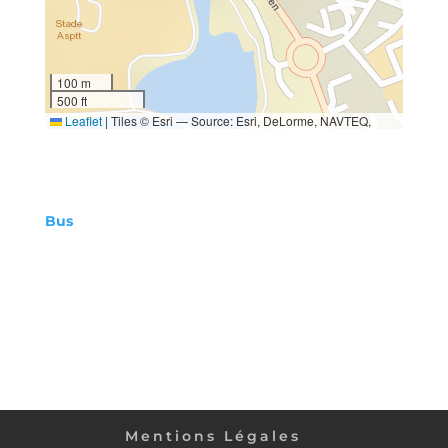
100 m
500 ft
Leaflet
|
Tiles © Esri — Source: Esri, DeLorme, NAVTEQ,
USGS, Intermap, iPC, NRCAN, Esri Japan, METI, Esri China
(Hong Kong), Esri (Thailand), TomTom, 2012
Bus
: ligne B « Université <> Gourvily »
, arrêt
«
L’Orangerie »
puis 340m à pied
Mentions Légales